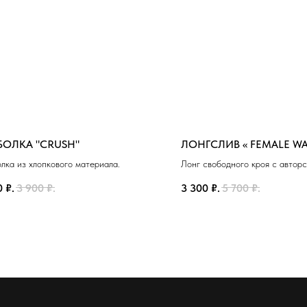
БОЛКА "CRUSH"
ЛОНГСЛИВ « FEMALE WA
лка из хлопкового материала.
Лонг свободного кроя с автор
0
₽.
3 900
₽.
3 300
₽.
5 700
₽.