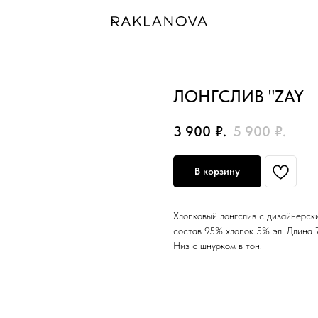
ЛОНГСЛИВ "ZAY
3 900
₽.
5 900
₽.
В корзину
Хлопковый лонгслив с дизайнерски
состав 95% хлопок 5% эл. Длина 7
Низ с шнурком в тон.