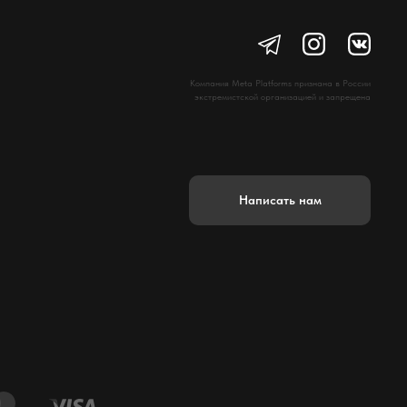
Компания Meta Platforms признана в России
экстремистской организацией и запрещена
Написать нам