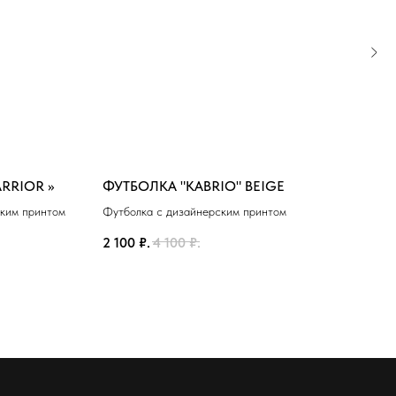
RRIOR »
ФУТБОЛКА "KABRIO" BEIGE
ЛОН
ским принтом
Футболка с дизайнерским принтом
Футб
длин
2 100
₽.
4 100
₽.
3 10