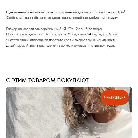
Однотонный лонгслив из хлопка c фирменным дизайном плотностью 290 г/м².
Свободный оверсайз-крой создает современный расслабленный силуэт.
Размер на модели: универсальный S-XL. От 42 до 48 размера.
Параметры модели: рост 169 см, грудь 92 см, талия 64 см, бёдра 96 см.
Чистота линий, иллюзорная простота кроя и высокая функциональность.
Дизайнерский принт расположен в области рукавов и по центру груди.
С ЭТИМ ТОВАРОМ ПОКУПАЮТ
Ликвидация